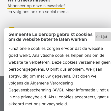
Abonneer op onze nieuwsbrief
en volg ons ook op social media.
Facebook
Gemeente Leiderdorp gebruikt cookies
Lijst
om de website beter te laten werken
RSS
Functionele cookies zorgen ervoor dat de website
LinkedIn
goed werkt. Analytische cookies helpen ons om de
Instagram
website te verbeteren. Deze cookies verzamelen geen
persoonsgegevens. U blijft dus anoniem. We gaan
zorgvuldig om met uw gegevens. Dat doen we
volgens de Algemene Verordening
Proclaimer
Colofon
Toegankelijkheid
Gegevensbescherming (AVG). Meer informatie vindt u
Sitemap
Privacyverklaring
Servicenormen
in ons privacybeleid. Als u cookies accepteert, gaat u
Suggesties
Archief
Vacatures
akkoord met ons privacybeleid.