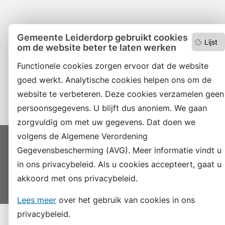
Facebook
Gemeente Leiderdorp gebruikt cookies
Lijst
om de website beter te laten werken
RSS
Functionele cookies zorgen ervoor dat de website
LinkedIn
goed werkt. Analytische cookies helpen ons om de
Instagram
website te verbeteren. Deze cookies verzamelen geen
persoonsgegevens. U blijft dus anoniem. We gaan
zorgvuldig om met uw gegevens. Dat doen we
volgens de Algemene Verordening
Proclaimer
Colofon
Toegankelijkheid
Gegevensbescherming (AVG). Meer informatie vindt u
Sitemap
Privacyverklaring
Servicenormen
in ons privacybeleid. Als u cookies accepteert, gaat u
akkoord met ons privacybeleid.
Suggesties
Archief
Vacatures
Lees meer
over het gebruik van cookies in ons
privacybeleid.