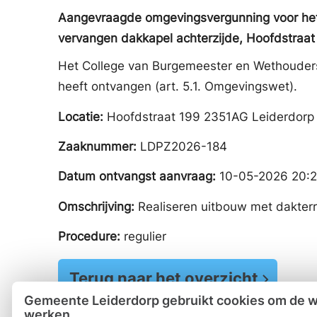
Aangevraagde omgevingsvergunning voor het r
vervangen dakkapel achterzijde, Hoofdstraa
Het College van Burgemeester en Wethouder
heeft ontvangen (art. 5.1. Omgevingswet).
Locatie:
Hoofdstraat 199 2351AG Leiderdorp
Zaaknummer:
LDPZ2026-184
Datum ontvangst aanvraag:
10-05-2026 20:
Omschrijving:
Realiseren uitbouw met dakterr
Procedure:
regulier
Terug naar het overzicht
Gemeente Leiderdorp gebruikt cookies om de we
werken