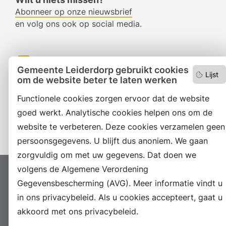
Abonneer op onze nieuwsbrief
en volg ons ook op social media.
Facebook
Gemeente Leiderdorp gebruikt cookies
Lijst
om de website beter te laten werken
RSS
Functionele cookies zorgen ervoor dat de website
LinkedIn
goed werkt. Analytische cookies helpen ons om de
Instagram
website te verbeteren. Deze cookies verzamelen geen
persoonsgegevens. U blijft dus anoniem. We gaan
zorgvuldig om met uw gegevens. Dat doen we
volgens de Algemene Verordening
Proclaimer
Colofon
Toegankelijkheid
Gegevensbescherming (AVG). Meer informatie vindt u
Sitemap
Privacyverklaring
Servicenormen
in ons privacybeleid. Als u cookies accepteert, gaat u
Suggesties
Archief
Vacatures
akkoord met ons privacybeleid.