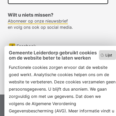
Wilt u niets missen?
Abonneer op onze nieuwsbrief
en volg ons ook op social media.
Facebook
Gemeente Leiderdorp gebruikt cookies
Lijst
RSS
om de website beter te laten werken
Functionele cookies zorgen ervoor dat de website
LinkedIn
goed werkt. Analytische cookies helpen ons om de
Instagram
website te verbeteren. Deze cookies verzamelen geen
persoonsgegevens. U blijft dus anoniem. We gaan
zorgvuldig om met uw gegevens. Dat doen we
volgens de Algemene Verordening
Proclaimer
Colofon
Toegankelijkheid
Gegevensbescherming (AVG). Meer informatie vindt u
Sitemap
Privacyverklaring
Servicenormen