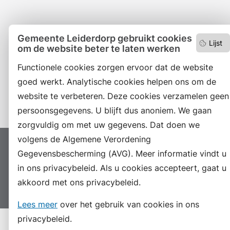
Facebook
Gemeente Leiderdorp gebruikt cookies
Lijst
om de website beter te laten werken
RSS
Functionele cookies zorgen ervoor dat de website
LinkedIn
goed werkt. Analytische cookies helpen ons om de
Instagram
website te verbeteren. Deze cookies verzamelen geen
persoonsgegevens. U blijft dus anoniem. We gaan
zorgvuldig om met uw gegevens. Dat doen we
volgens de Algemene Verordening
Proclaimer
Colofon
Toegankelijkheid
Gegevensbescherming (AVG). Meer informatie vindt u
Sitemap
Privacyverklaring
Servicenormen
in ons privacybeleid. Als u cookies accepteert, gaat u
akkoord met ons privacybeleid.
Suggesties
Archief
Vacatures
Lees meer
over het gebruik van cookies in ons
privacybeleid.