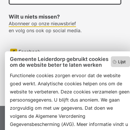
Wilt u niets missen?
Abonneer op onze nieuwsbrief
en volg ons ook op social media.
Facebook
Gemeente Leiderdorp gebruikt cookies
Lijst
RSS
om de website beter te laten werken
Functionele cookies zorgen ervoor dat de website
LinkedIn
goed werkt. Analytische cookies helpen ons om de
Instagram
website te verbeteren. Deze cookies verzamelen geen
persoonsgegevens. U blijft dus anoniem. We gaan
zorgvuldig om met uw gegevens. Dat doen we
volgens de Algemene Verordening
Proclaimer
Colofon
Toegankelijkheid
Gegevensbescherming (AVG). Meer informatie vindt u
Sitemap
Privacyverklaring
Servicenormen