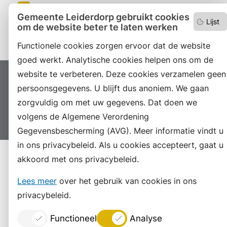
LinkedIn
Gemeente Leiderdorp gebruikt cookies
Lijst
om de website beter te laten werken
Instagram
Functionele cookies zorgen ervoor dat de website
goed werkt. Analytische cookies helpen ons om de
website te verbeteren. Deze cookies verzamelen geen
Proclaimer
Colofon
Toegankelijkheid
persoonsgegevens. U blijft dus anoniem. We gaan
Sitemap
Privacyverklaring
Servicenormen
zorgvuldig om met uw gegevens. Dat doen we
Suggesties
Archief
Vacatures
volgens de Algemene Verordening
Gegevensbescherming (AVG). Meer informatie vindt u
in ons privacybeleid. Als u cookies accepteert, gaat u
akkoord met ons privacybeleid.
Lees meer
over het gebruik van cookies in ons
privacybeleid.
Functioneel
Analyse