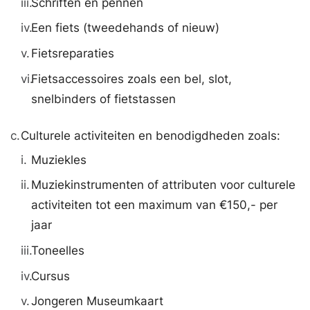
iii.
Schriften en pennen
iv.
Een fiets (tweedehands of nieuw)
v.
Fietsreparaties
vi.
Fietsaccessoires zoals een bel, slot,
snelbinders of fietstassen
c.
Culturele activiteiten en benodigdheden zoals:
i.
Muziekles
ii.
Muziekinstrumenten of attributen voor culturele
activiteiten tot een maximum van €150,- per
jaar
iii.
Toneelles
iv.
Cursus
v.
Jongeren Museumkaart