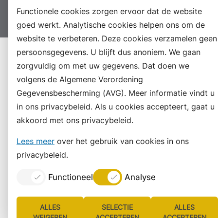
Functionele cookies zorgen ervoor dat de website
Suggesties
Archief
Vacatures
goed werkt. Analytische cookies helpen ons om de
website te verbeteren. Deze cookies verzamelen geen
persoonsgegevens. U blijft dus anoniem. We gaan
zorgvuldig om met uw gegevens. Dat doen we
volgens de Algemene Verordening
Gegevensbescherming (AVG). Meer informatie vindt u
in ons privacybeleid. Als u cookies accepteert, gaat u
akkoord met ons privacybeleid.
Lees meer
over het gebruik van cookies in ons
privacybeleid.
Functioneel
Analyse
ALLES
SELECTIE
ALLES
WEIGEREN
ACCEPTEREN
ACCEPTEREN