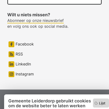
Wilt u niets missen?
Abonneer op onze nieuwsbrief
en volg ons ook op social media.
Facebook
RSS
LinkedIn
Instagram
Proclaimer
Colofon
Toegankelijkheid
Gemeente Leiderdorp gebruikt cookies
Lijst
om de website beter te laten werken
Sitemap
Privacyverklaring
Servicenormen