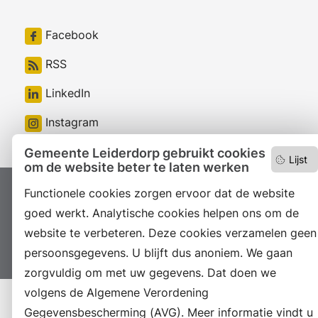
Facebook
RSS
LinkedIn
Instagram
Gemeente Leiderdorp gebruikt cookies
Lijst
om de website beter te laten werken
Functionele cookies zorgen ervoor dat de website
Proclaimer
Colofon
Toegankelijkheid
goed werkt. Analytische cookies helpen ons om de
Sitemap
Privacyverklaring
Servicenormen
website te verbeteren. Deze cookies verzamelen geen
Suggesties
Archief
Vacatures
persoonsgegevens. U blijft dus anoniem. We gaan
zorgvuldig om met uw gegevens. Dat doen we
volgens de Algemene Verordening
Gegevensbescherming (AVG). Meer informatie vindt u