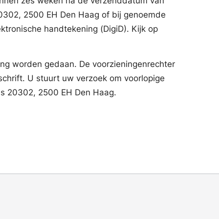
al binnen zes weken na de verzenddatum van
 20302, 2500 EH Den Haag of bij genoemde
ktronische handtekening (DigiD). Kijk op
ning worden gedaan. De voorzieningenrechter
chrift. U stuurt uw verzoek om voorlopige
bus 20302, 2500 EH Den Haag.