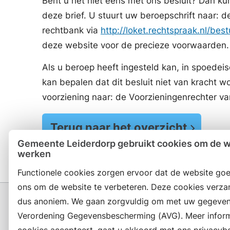
Bent u het niet eens met ons besluit? Dan kun
deze brief. U stuurt uw beroepschrift naar:
rechtbank via
http://loket.rechtspraak.nl/bes
deze website voor de precieze voorwaarden.
Als u beroep heeft ingesteld kan, in spoede
kan bepalen dat dit besluit niet van kracht 
voorziening naar: de Voorzieningenrechter 
Terug naar het overzicht
Gemeente Leiderdorp gebruikt cookies om de we
werken
Functionele cookies zorgen ervoor dat de website goe
ons om de website te verbeteren. Deze cookies verza
dus anoniem. We gaan zorgvuldig om met uw gegeven
Verordening Gegevensbescherming (AVG). Meer informat