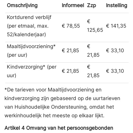
Omschrijving
Informeel
Zzp
Instelling
Kortdurend verblijf
€
(per etmaal, max.
€ 78,55
€ 141,35
125,65
52/kalenderjaar)
Maaltijdvoorziening*
€
€ 21,85
€ 33,10
(per uur)
21,85
Kindverzorging* (per
€
€ 21,85
€ 33,10
uur)
21,85
*De tarieven voor Maaltijdvoorziening en
kindverzorging zijn gebaseerd op de uurtarieven
van Huishoudelijke Ondersteuning, omdat het
werkinhoudelijk het meeste op elkaar lijkt.
Artikel
4
Omvang van het persoonsgebonden