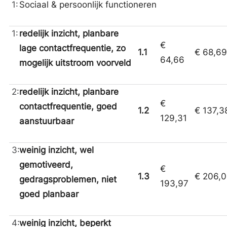
1:
Sociaal & persoonlijk functioneren
1:
redelijk inzicht, planbare
€
lage contactfrequentie, zo
1.1
€ 68,69
64,66
mogelijk uitstroom
voorveld
2:
redelijk inzicht, planbare
€
contactfrequentie, goed
1.2
€ 137,3
129,31
aanstuurbaar
3:
weinig inzicht, wel
gemotiveerd,
€
1.3
€ 206,
gedragsproblemen, niet
193,97
goed
planbaar
4:
weinig inzicht, beperkt