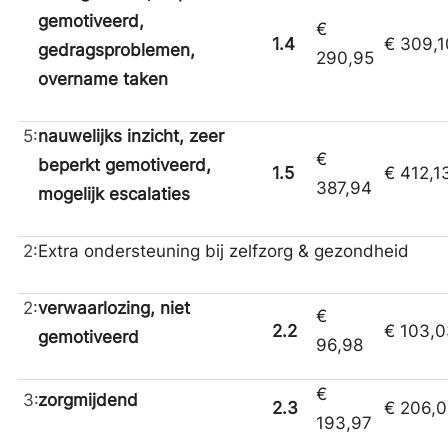
gemotiveerd,
€
1.4
€ 309,1
gedragsproblemen,
290,95
overname taken
5:
nauwelijks inzicht, zeer
€
beperkt gemotiveerd,
1.5
€ 412,1
387,94
mogelijk escalaties
2:
Extra ondersteuning bij zelfzorg & gezondheid
2:
verwaarlozing, niet
€
2.2
€ 103,0
gemotiveerd
96,98
€
3:
zorgmijdend
2.3
€ 206,
193,97