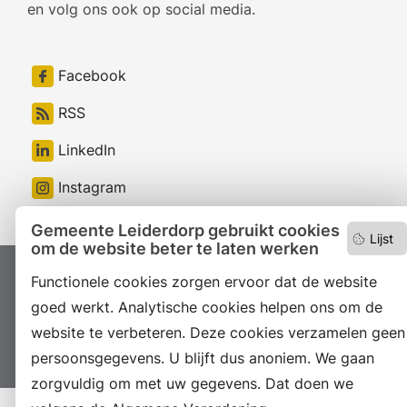
en volg ons ook op social media.
Facebook
RSS
LinkedIn
Instagram
Gemeente Leiderdorp gebruikt cookies
Lijst
om de website beter te laten werken
Functionele cookies zorgen ervoor dat de website
Proclaimer
Colofon
Toegankelijkheid
goed werkt. Analytische cookies helpen ons om de
Sitemap
Privacyverklaring
Servicenormen
website te verbeteren. Deze cookies verzamelen geen
Suggesties
Archief
Vacatures
persoonsgegevens. U blijft dus anoniem. We gaan
zorgvuldig om met uw gegevens. Dat doen we