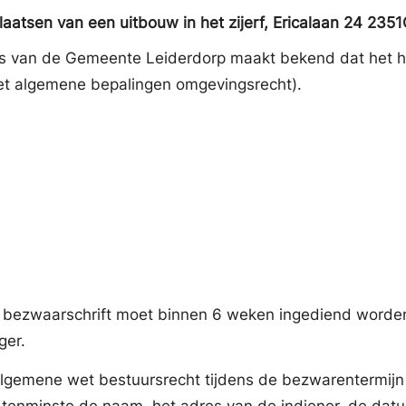
aatsen van een uitbouw in het zijerf, Ericalaan 24 
s van de Gemeente Leiderdorp maakt bekend dat het he
Wet algemene bepalingen omgevingsrecht).
 bezwaarschrift moet binnen 6 weken ingediend worden
ger.
emene wet bestuursrecht tijdens de bezwarentermijn e
s tenminste de naam, het adres van de indiener, de datu