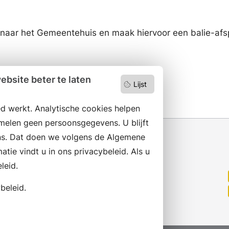
m naar het Gemeentehuis en maak hiervoor een balie-afs
bsite beter te laten
Lijst
d werkt. Analytische cookies helpen
melen geen persoonsgegevens. U blijft
s. Dat doen we volgens de Algemene
ie vindt u in ons privacybeleid. Als u
Wilt u niets missen?
leid.
Abonneer op onze nieuwsbrief
beleid.
en volg ons ook op social media.