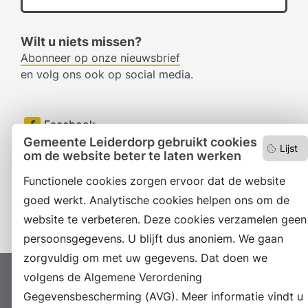
Wilt u niets missen?
Abonneer op onze nieuwsbrief
en volg ons ook op social media.
Facebook
Gemeente Leiderdorp gebruikt cookies
Lijst
RSS
om de website beter te laten werken
LinkedIn
Functionele cookies zorgen ervoor dat de website
goed werkt. Analytische cookies helpen ons om de
Instagram
website te verbeteren. Deze cookies verzamelen geen
persoonsgegevens. U blijft dus anoniem. We gaan
zorgvuldig om met uw gegevens. Dat doen we
volgens de Algemene Verordening
Proclaimer
Colofon
Toegankelijkheid
Gegevensbescherming (AVG). Meer informatie vindt u
Sitemap
Privacyverklaring
Servicenormen