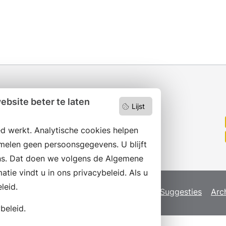
bsite beter te laten
Lijst
Wilt u niets missen?
Abonneer op onze nieuwsbrief
d werkt. Analytische cookies helpen
en volg ons ook op social media.
melen geen persoonsgegevens. U blijft
s. Dat doen we volgens de Algemene
ie vindt u in ons privacybeleid. Als u
leid.
map
Privacyverklaring
Servicenormen
Suggesties
Arc
beleid.