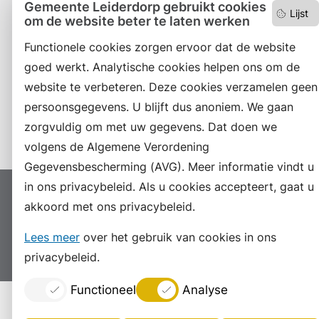
Gemeente Leiderdorp gebruikt cookies
Lijst
om de website beter te laten werken
Facebook
Functionele cookies zorgen ervoor dat de website
RSS
goed werkt. Analytische cookies helpen ons om de
website te verbeteren. Deze cookies verzamelen geen
LinkedIn
persoonsgegevens. U blijft dus anoniem. We gaan
Instagram
zorgvuldig om met uw gegevens. Dat doen we
volgens de Algemene Verordening
Gegevensbescherming (AVG). Meer informatie vindt u
in ons privacybeleid. Als u cookies accepteert, gaat u
Proclaimer
Colofon
Toegankelijkheid
akkoord met ons privacybeleid.
Sitemap
Privacyverklaring
Servicenormen
Lees meer
over het gebruik van cookies in ons
Suggesties
Archief
Vacatures
privacybeleid.
Functioneel
Analyse