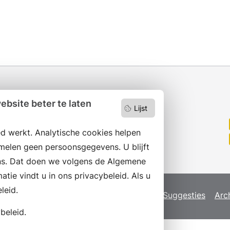
bsite beter te laten
Lijst
Wilt u niets missen?
Abonneer op onze nieuwsbrief
d werkt. Analytische cookies helpen
en volg ons ook op social media.
melen geen persoonsgegevens. U blijft
s. Dat doen we volgens de Algemene
ie vindt u in ons privacybeleid. Als u
leid.
map
Privacyverklaring
Servicenormen
Suggesties
Arc
beleid.