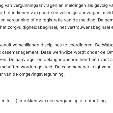
ing van vergunningaanvragen en meldingen als gevolg 
oor het indienen van goede en volledige aanvragen, meld
en vergunning of de registratie van de melding. De geme
het zorgvuldigheidsbeginsel, het vertrouwensbeginsel e
uit verschillende disciplines te coördineren. De Wabo 
 casemanagement. Deze werkwijze wordt onder de Omge
n. De aanvrager en belanghebbende heeft één vast aa
orschriften worden gesteld. De casemanager krijgt vanui
kter van de omgevingsvergunning.
deeltelijk) intrekken van een vergunning of ontheffing;