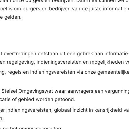
els aan onze burgers en bedrijven. Daarmee kunnen we 
 is om burgers en bedrijven van de juiste informatie en
ie gelden.
t overtredingen ontstaan uit een gebrek aan informatie
en regelgeving, indieningsvereisten en mogelijkheden v
ng, regels en indieningsvereisten via onze gemeentelijke
tale Stelsel Omgevingswet waar aanvragers een vergunni
catie of gebied worden getoond.
 indieningsvereisten, globaal inzicht in kansrijkheid va
n.
n na het omgevingsoverleg