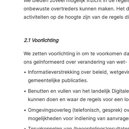
We bieden zoveel mogelijk inzicht in de reg
onbewuste overtreders kunnen maken. Het doel
activiteiten op de hoogte zijn van de regels d
2.1
Voorlichting
We zetten voorlichting in om te voorkomen da
ons geïnformeerd over verandering van wet- 
•
Informatieverstrekking over beleid, wetgevi
gemeentelijke publicaties.
•
Benutten en vullen van het landelijk Digi
kunnen doen en waar de regels voor een lo
•
Omgevingsoverleg (telefonisch, gesprek) over
mogelijkheden voor indiening van aanvrage
•
Terugkoppelen van (beoordelings)resultate