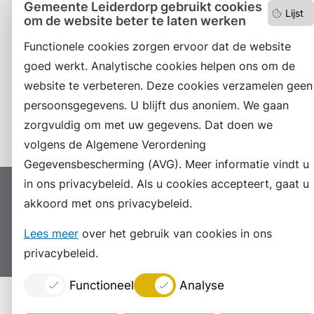
Gemeente Leiderdorp gebruikt cookies
Lijst
om de website beter te laten werken
Facebook
Functionele cookies zorgen ervoor dat de website
RSS
goed werkt. Analytische cookies helpen ons om de
website te verbeteren. Deze cookies verzamelen geen
LinkedIn
persoonsgegevens. U blijft dus anoniem. We gaan
Instagram
zorgvuldig om met uw gegevens. Dat doen we
volgens de Algemene Verordening
Gegevensbescherming (AVG). Meer informatie vindt u
in ons privacybeleid. Als u cookies accepteert, gaat u
Proclaimer
Colofon
Toegankelijkheid
akkoord met ons privacybeleid.
Sitemap
Privacyverklaring
Servicenormen
Lees meer
over het gebruik van cookies in ons
Suggesties
Archief
Vacatures
privacybeleid.
Functioneel
Analyse