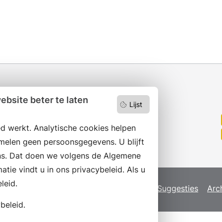
bsite beter te laten
Lijst
Wilt u niets missen?
Abonneer op onze nieuwsbrief
d werkt. Analytische cookies helpen
en volg ons ook op social media.
melen geen persoonsgegevens. U blijft
s. Dat doen we volgens de Algemene
ie vindt u in ons privacybeleid. Als u
leid.
map
Privacyverklaring
Servicenormen
Suggesties
Arc
beleid.