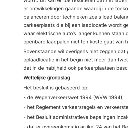
wordt. Dit kan er toe resulteren dat het lade
er ontwikkelingen gaande waarbij in de toekom
balanceren door technieken zoals load balanc
parkeerplaats die bij een laadlocatie wordt g
waar elektrische auto’s langer kunnen staan d
openbare laadpalen niet ten koste gaat van h
Bovenstaande wil overigens niet zeggen dat 
oplaadlocatie in het begin niet meer dan twe
dat in de nabijheid ook parkeerplaatsen beschi
Wettelijke grondslag
Het besluit is gebaseerd op:
- de Wegenverkeerswet 1994 (WVW 1994);
- het Reglement verkeersregels en verkeers
- het Besluit administratieve bepalingen inz
- dat er overeenkomstig artikel 24 van het B