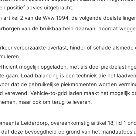
en positief advies uitgebracht.
n artikel 2 van de Wvw 1994, de volgende doelstelling
rborgen van de bruikbaarheid daarvan, doordat weggeb
keer veroorzaakte overlast, hinder of schade alsmede 
imuleren.
o efficiënt mogelijk opgeladen, met als doel piekbelasti
 te gaan. Load balancing is een techniek die het laad
rvoor dat de gebruikelijke piekmomenten worden vermind
d verevend. Vehicle-to-grid laden maakt het mogelijk dat
te nemen, maar ook om terug te leveren.
meente Leiderdorp, overeenkomstig artikel 18, lid 1 
n dat deze bevoegdheid op grond van het mandaatbeslui