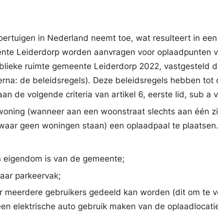
oertuigen in Nederland neemt toe, wat resulteert in ee
ente Leiderdorp worden aanvragen voor oplaadpunten vo
blieke ruimte gemeente Leiderdorp 2022, vastgesteld d
rna: de beleidsregels). Deze beleidsregels hebben to
aan de volgende criteria van artikel 6, eerste lid, sub a
n woning (wanneer aan een woonstraat slechts aan één z
 waar geen woningen staan) een oplaadpaal te plaatsen.
in eigendom is van de gemeente;
baar parkeervak;
or meerdere gebruikers gedeeld kan worden (dit om te 
n elektrische auto gebruik maken van de oplaadlocatie, d