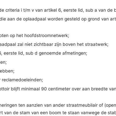
riteria i t/m v van artikel 6, eerste lid, sub a van de 
die aan de oplaadpaal worden gesteld op grond van artik
loten op het hoofdstroomnetwerk;
adpaal zal niet zichtbaar zijn boven het straatwerk;
 6, eerste lid, sub d genoemde afmetingen;
ben;
hebben;
r reclamedoeleinden;
ottoir blijft minimaal 90 centimeter over aan breedte van 
mmeringen ten aanzien van ander straatmeubilair of (ope
hart van de stam van een boom te staan vanwege de stab