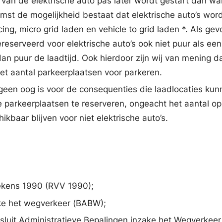
n van de elektrische auto pas later wordt gestart dan w
st de mogelijkheid bestaat dat elektrische auto’s worden
ing, micro grid laden en vehicle to grid laden *. Als g
ereserveerd voor elektrische auto’s ook niet puur als ee
an puur de laadtijd. Ook hierdoor zijn wij van mening d
et aantal parkeerplaatsen voor parkeren.
geen oog is voor de consequenties die laadlocaties kun
e parkeerplaatsen te reserveren, ongeacht het aantal op
kbaar blijven voor niet elektrische auto’s.
tekens 1990 (RVV 1990);
ake het wegverkeer (BABW);
esluit Administratieve Bepalingen inzake het Wegverkee