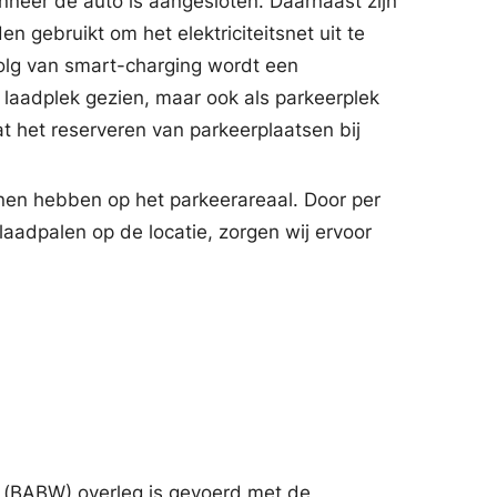
anneer de auto is aangesloten. Daarnaast zijn
 gebruikt om het elektriciteitsnet uit te
evolg van smart-charging wordt een
n laadplek gezien, maar ook als parkeerplek
at het reserveren van parkeerplaatsen bij
nen hebben op het parkeerareaal. Door per
laadpalen op de locatie, zorgen wij ervoor
r (BABW) overleg is gevoerd met de