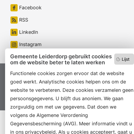
Facebook
RSS
LinkedIn
Instagram
Gemeente Leiderdorp gebruikt cookies
Lijst
om de website beter te laten werken
Functionele cookies zorgen ervoor dat de website
Proclaimer
Colofon
Toegankelijkheid
goed werkt. Analytische cookies helpen ons om de
Sitemap
Privacyverklaring
Servicenormen
website te verbeteren. Deze cookies verzamelen geen
Suggesties
Archief
Vacatures
persoonsgegevens. U blijft dus anoniem. We gaan
zorgvuldig om met uw gegevens. Dat doen we
volgens de Algemene Verordening
Gegevensbescherming (AVG). Meer informatie vindt u
in ons privacybeleid. Als u cookies accepteert, gaat u