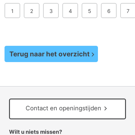
1
2
3
4
5
6
7
Terug naar het overzicht
Contact en openingstijden
Wilt u niets missen?