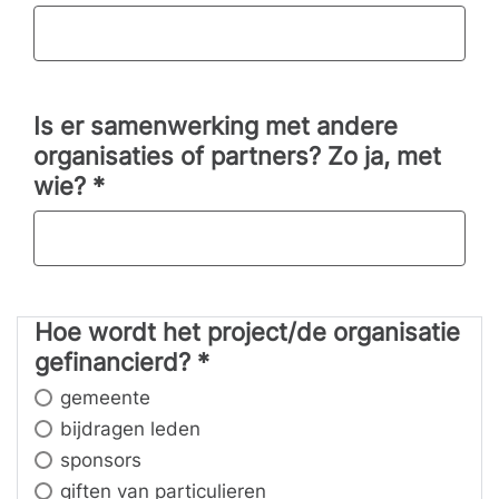
Is er samenwerking met andere
organisaties of partners? Zo ja, met
wie?
*
Hoe wordt het project/de organisatie
Hoe wordt het project/de organis
gefinancierd?
*
gemeente
bijdragen leden
sponsors
giften van particulieren