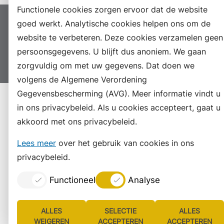
Functionele cookies zorgen ervoor dat de website
goed werkt. Analytische cookies helpen ons om de
Proclaimer
Colofon
Toegankelijkheid
website te verbeteren. Deze cookies verzamelen geen
Sitemap
Privacyverklaring
Servicenormen
persoonsgegevens. U blijft dus anoniem. We gaan
Suggesties
Archief
Vacatures
zorgvuldig om met uw gegevens. Dat doen we
volgens de Algemene Verordening
Gegevensbescherming (AVG). Meer informatie vindt u
in ons privacybeleid. Als u cookies accepteert, gaat u
akkoord met ons privacybeleid.
Lees meer
over het gebruik van cookies in ons
privacybeleid.
Functioneel
Analyse
ALLES
SELECTIE
ALLES
WEIGEREN
ACCEPTEREN
ACCEPTEREN