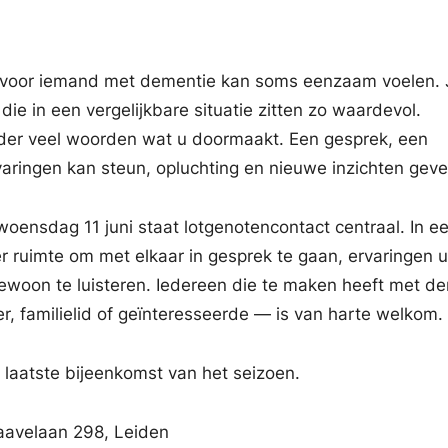
 voor iemand met dementie kan soms eenzaam voelen. 
e in een vergelijkbare situatie zitten zo waardevol.
der veel woorden wat u doormaakt. Een gesprek, een
varingen kan steun, opluchting en nieuwe inzichten geve
woensdag 11 juni staat lotgenotencontact centraal. In e
er ruimte om met elkaar in gesprek te gaan, ervaringen ui
 gewoon te luisteren. Iedereen die te maken heeft met d
r, familielid of geïnteresseerde — is van harte welkom.
 laatste bijeenkomst van het seizoen.
aavelaan 298, Leiden