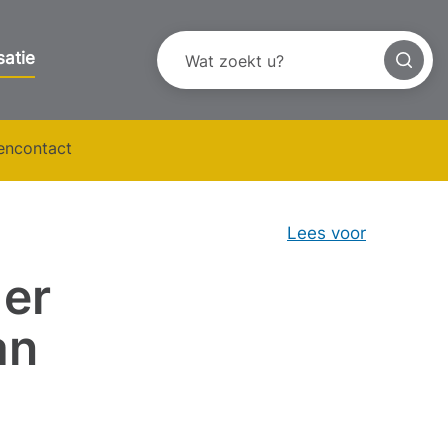
satie
tencontact
Lees voor
 er
an