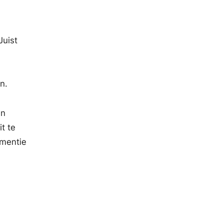
Juist
n.
en
t te
ementie