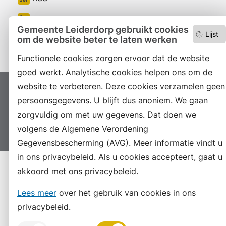
LinkedIn
Gemeente Leiderdorp gebruikt cookies
Lijst
om de website beter te laten werken
Instagram
Functionele cookies zorgen ervoor dat de website
goed werkt. Analytische cookies helpen ons om de
website te verbeteren. Deze cookies verzamelen geen
Proclaimer
Colofon
Toegankelijkheid
persoonsgegevens. U blijft dus anoniem. We gaan
Sitemap
Privacyverklaring
Servicenormen
zorgvuldig om met uw gegevens. Dat doen we
Suggesties
Archief
Vacatures
volgens de Algemene Verordening
Gegevensbescherming (AVG). Meer informatie vindt u
in ons privacybeleid. Als u cookies accepteert, gaat u
akkoord met ons privacybeleid.
Lees meer
over het gebruik van cookies in ons
privacybeleid.