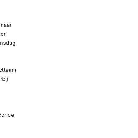
 naar
gen
dinsdag
ectteam
rbij
r
oor de