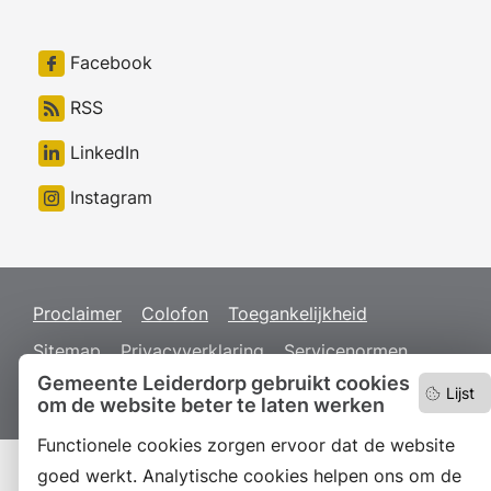
Facebook
RSS
LinkedIn
Instagram
Proclaimer
Colofon
Toegankelijkheid
Sitemap
Privacyverklaring
Servicenormen
Gemeente Leiderdorp gebruikt cookies
Suggesties
Archief
Vacatures
Lijst
om de website beter te laten werken
Functionele cookies zorgen ervoor dat de website
goed werkt. Analytische cookies helpen ons om de