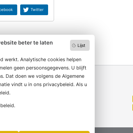
cebook
Twitter
bsite beter te laten
Lijst
d werkt. Analytische cookies helpen
melen geen persoonsgegevens. U blijft
s. Dat doen we volgens de Algemene
ie vindt u in ons privacybeleid. Als u
leid.
Wilt u niets missen?
Abonneer op onze nieuwsbrief
beleid.
en volg ons ook op social media.