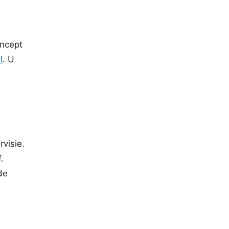
oncept
l
. U
rvisie.
.
de