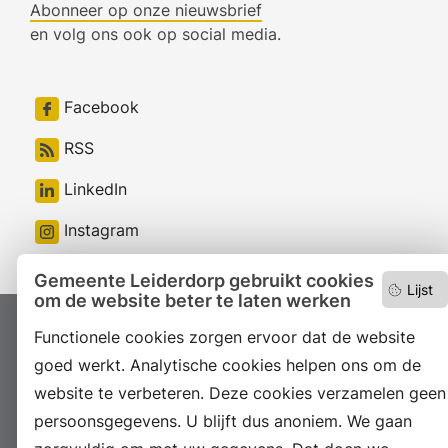
Abonneer op onze nieuwsbrief
en volg ons ook op social media.
Facebook
RSS
LinkedIn
Instagram
Gemeente Leiderdorp gebruikt cookies
Lijst
om de website beter te laten werken
Proclaimer
Colofon
Toegankelijkheid
Functionele cookies zorgen ervoor dat de website
goed werkt. Analytische cookies helpen ons om de
Sitemap
Privacyverklaring
Servicenormen
website te verbeteren. Deze cookies verzamelen geen
Suggesties
Archief
Vacatures
persoonsgegevens. U blijft dus anoniem. We gaan