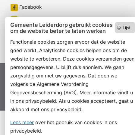
Facebook
RSS
Gemeente Leiderdorp gebruikt cookies
Lijst
om de website beter te laten werken
LinkedIn
Functionele cookies zorgen ervoor dat de website
Instagram
goed werkt. Analytische cookies helpen ons om de
website te verbeteren. Deze cookies verzamelen geen
persoonsgegevens. U blijft dus anoniem. We gaan
zorgvuldig om met uw gegevens. Dat doen we
Proclaimer
Colofon
Toegankelijkheid
volgens de Algemene Verordening
Sitemap
Privacyverklaring
Servicenormen
Gegevensbescherming (AVG). Meer informatie vindt u
Suggesties
Archief
Vacatures
in ons privacybeleid. Als u cookies accepteert, gaat u
akkoord met ons privacybeleid.
Lees meer
over het gebruik van cookies in ons
privacybeleid.