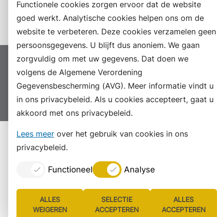
Functionele cookies zorgen ervoor dat de website
Instagram
goed werkt. Analytische cookies helpen ons om de
website te verbeteren. Deze cookies verzamelen geen
persoonsgegevens. U blijft dus anoniem. We gaan
zorgvuldig om met uw gegevens. Dat doen we
Proclaimer
Colofon
Toegankelijkheid
volgens de Algemene Verordening
Sitemap
Privacyverklaring
Servicenormen
Gegevensbescherming (AVG). Meer informatie vindt u
Suggesties
Archief
Vacatures
in ons privacybeleid. Als u cookies accepteert, gaat u
akkoord met ons privacybeleid.
Lees meer
over het gebruik van cookies in ons
privacybeleid.
Functioneel
Analyse
ALLES
SELECTIE
ALLES
WEIGEREN
ACCEPTEREN
ACCEPTEREN