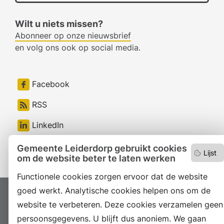
Wilt u niets missen?
Abonneer op onze nieuwsbrief
en volg ons ook op social media.
Facebook
RSS
LinkedIn
Instagram
Gemeente Leiderdorp gebruikt cookies
Lijst
om de website beter te laten werken
Functionele cookies zorgen ervoor dat de website
goed werkt. Analytische cookies helpen ons om de
Proclaimer
Colofon
Toegankelijkheid
website te verbeteren. Deze cookies verzamelen geen
Sitemap
Privacyverklaring
Servicenormen
persoonsgegevens. U blijft dus anoniem. We gaan