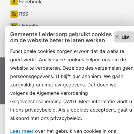
Facebook
RSS
LinkedIn
Gemeente Leiderdorp gebruikt cookies
Lijst
Instagram
om de website beter te laten werken
Functionele cookies zorgen ervoor dat de website
goed werkt. Analytische cookies helpen ons om de
website te verbeteren. Deze cookies verzamelen geen
Proclaimer
Colofon
Toegankelijkheid
persoonsgegevens. U blijft dus anoniem. We gaan
Sitemap
Privacyverklaring
Servicenormen
zorgvuldig om met uw gegevens. Dat doen we
Suggesties
Archief
Vacatures
volgens de Algemene Verordening
Gegevensbescherming (AVG). Meer informatie vindt u
in ons privacybeleid. Als u cookies accepteert, gaat u
akkoord met ons privacybeleid.
Lees meer
over het gebruik van cookies in ons