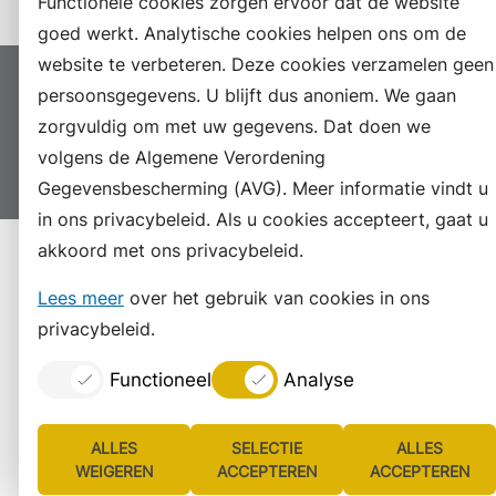
Functionele cookies zorgen ervoor dat de website
goed werkt. Analytische cookies helpen ons om de
website te verbeteren. Deze cookies verzamelen geen
Proclaimer
Colofon
Toegankelijkheid
persoonsgegevens. U blijft dus anoniem. We gaan
zorgvuldig om met uw gegevens. Dat doen we
Sitemap
Privacyverklaring
Servicenormen
volgens de Algemene Verordening
Suggesties
Archief
Vacatures
Gegevensbescherming (AVG). Meer informatie vindt u
in ons privacybeleid. Als u cookies accepteert, gaat u
akkoord met ons privacybeleid.
Lees meer
over het gebruik van cookies in ons
privacybeleid.
Functioneel
Analyse
ALLES
SELECTIE
ALLES
WEIGEREN
ACCEPTEREN
ACCEPTEREN