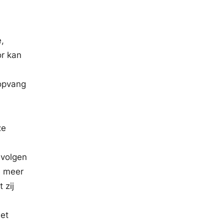
e,
or kan
nopvang
ze
evolgen
e meer
 zij
met