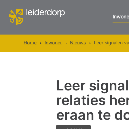
Inwone
Home
Inwoner
Nieuws
Leer signalen v
Leer signa
relaties h
eraan te d