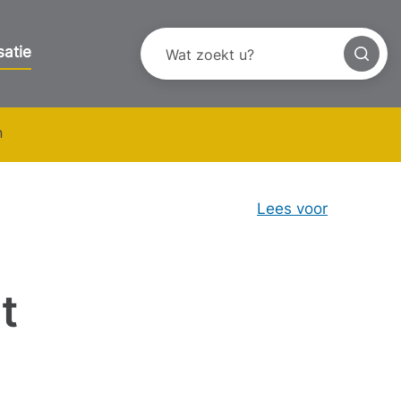
satie
n
Lees voor
t