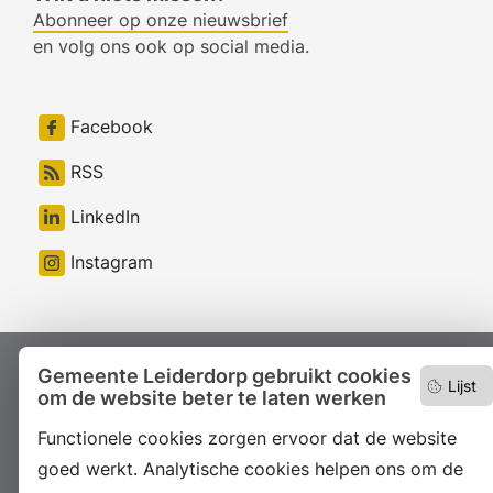
Abonneer op onze nieuwsbrief
en volg ons ook op social media.
Facebook
RSS
LinkedIn
Instagram
Gemeente Leiderdorp gebruikt cookies
Proclaimer
Colofon
Toegankelijkheid
Lijst
om de website beter te laten werken
Sitemap
Privacyverklaring
Servicenormen
Functionele cookies zorgen ervoor dat de website
Suggesties
Archief
Vacatures
goed werkt. Analytische cookies helpen ons om de