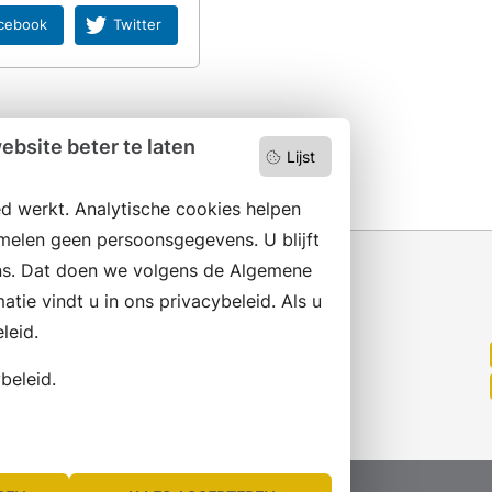
cebook
Twitter
bsite beter te laten
Lijst
d werkt. Analytische cookies helpen
melen geen persoonsgegevens. U blijft
s. Dat doen we volgens de Algemene
ie vindt u in ons privacybeleid. Als u
Wilt u niets missen?
leid.
Abonneer op onze nieuwsbrief
beleid.
en volg ons ook op social media.