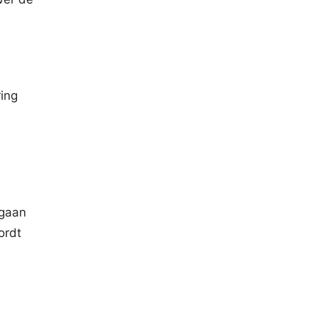
ing
 gaan
ordt