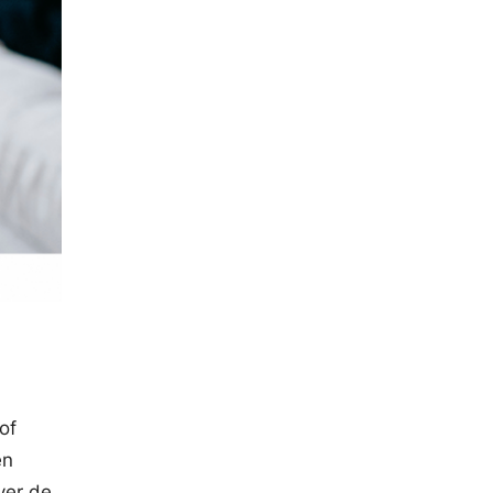
of
en
over de