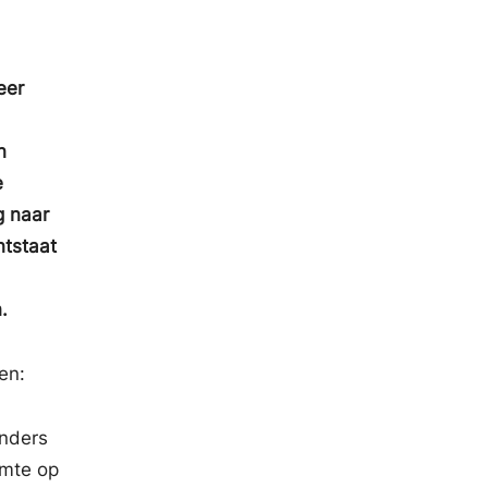
eer
n
e
g naar
ntstaat
.
en:
anders
imte op