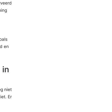
rveerd
ming
oals
nd en
 in
g niet
iet. Er