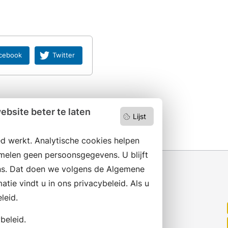
cebook
Twitter
bsite beter te laten
Lijst
d werkt. Analytische cookies helpen
melen geen persoonsgegevens. U blijft
s. Dat doen we volgens de Algemene
ie vindt u in ons privacybeleid. Als u
leid.
Wilt u niets missen?
Abonneer op onze nieuwsbrief
beleid.
en volg ons ook op social media.