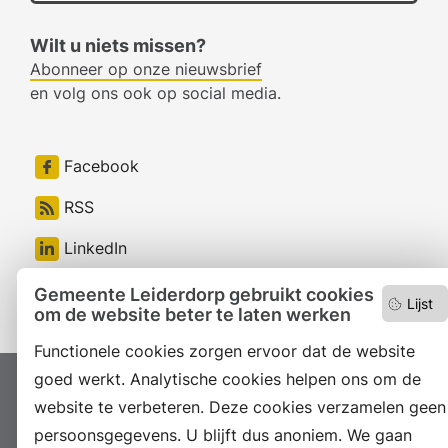
Wilt u niets missen?
Abonneer op onze nieuwsbrief
en volg ons ook op social media.
Facebook
RSS
LinkedIn
Instagram
Gemeente Leiderdorp gebruikt cookies
Lijst
om de website beter te laten werken
Functionele cookies zorgen ervoor dat de website
goed werkt. Analytische cookies helpen ons om de
Proclaimer
Colofon
Toegankelijkheid
website te verbeteren. Deze cookies verzamelen geen
Sitemap
Privacyverklaring
Servicenormen
persoonsgegevens. U blijft dus anoniem. We gaan