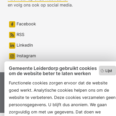
en volg ons ook op social media.
Facebook
RSS
LinkedIn
Instagram
Gemeente Leiderdorp gebruikt cookies
Lijst
om de website beter te laten werken
Functionele cookies zorgen ervoor dat de website
Proclaimer
Colofon
Toegankelijkheid
goed werkt. Analytische cookies helpen ons om de
Sitemap
Privacyverklaring
Servicenormen
website te verbeteren. Deze cookies verzamelen geen
Suggesties
Archief
Vacatures
persoonsgegevens. U blijft dus anoniem. We gaan
zorgvuldig om met uw gegevens. Dat doen we