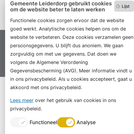
Gemeente Leiderdorp gebruikt cookies
Lijst
om de website beter te laten werken
Instagram
Functionele cookies zorgen ervoor dat de website
goed werkt. Analytische cookies helpen ons om de
website te verbeteren. Deze cookies verzamelen geen
Proclaimer
Colofon
Toegankelijkheid
persoonsgegevens. U blijft dus anoniem. We gaan
Sitemap
Privacyverklaring
Servicenormen
zorgvuldig om met uw gegevens. Dat doen we
volgens de Algemene Verordening
Suggesties
Archief
Vacatures
Gegevensbescherming (AVG). Meer informatie vindt u
in ons privacybeleid. Als u cookies accepteert, gaat u
akkoord met ons privacybeleid.
Lees meer
over het gebruik van cookies in ons
privacybeleid.
Functioneel
Analyse