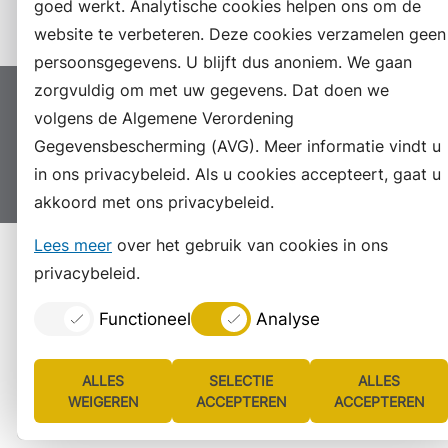
Instagram
goed werkt. Analytische cookies helpen ons om de
website te verbeteren. Deze cookies verzamelen geen
persoonsgegevens. U blijft dus anoniem. We gaan
zorgvuldig om met uw gegevens. Dat doen we
Proclaimer
Colofon
Toegankelijkheid
volgens de Algemene Verordening
Sitemap
Privacyverklaring
Servicenormen
Gegevensbescherming (AVG). Meer informatie vindt u
in ons privacybeleid. Als u cookies accepteert, gaat u
Suggesties
Archief
Vacatures
akkoord met ons privacybeleid.
Lees meer
over het gebruik van cookies in ons
privacybeleid.
Functioneel
Analyse
ALLES
SELECTIE
ALLES
WEIGEREN
ACCEPTEREN
ACCEPTEREN
Lijst
Consent