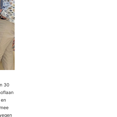
en 30
hoflaan
 en
 mee
 wegen