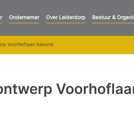
r
Ondernemer
Over Leiderdorp
Bestuur & Organi
erp Voorhoflaan bekend
ontwerp Voorhoflaa