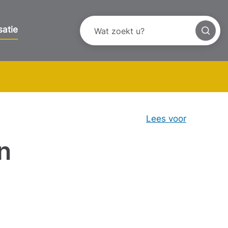
satie
Lees voor
n