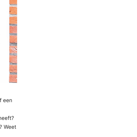
f een
heeft?
s? Weet