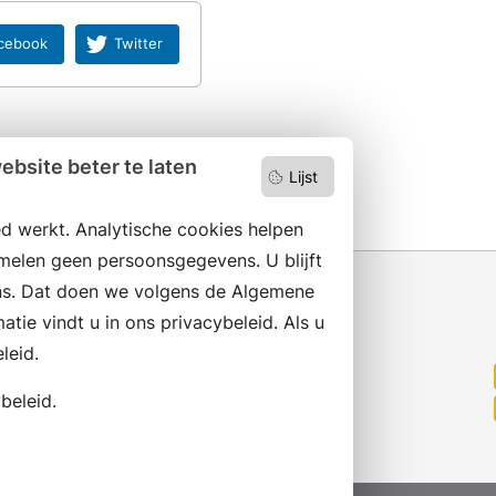
cebook
Twitter
bsite beter te laten
Lijst
d werkt. Analytische cookies helpen
melen geen persoonsgegevens. U blijft
s. Dat doen we volgens de Algemene
ie vindt u in ons privacybeleid. Als u
leid.
Wilt u niets missen?
Abonneer op onze nieuwsbrief
beleid.
en volg ons ook op social media.