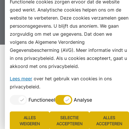
Functionele cookies zorgen ervoor dat de website
goed werkt. Analytische cookies helpen ons om de
Proclaimer
Colofon
Toegankelijkheid
website te verbeteren. Deze cookies verzamelen geen
Sitemap
Privacyverklaring
Servicenormen
persoonsgegevens. U blijft dus anoniem. We gaan
Suggesties
Archief
Vacatures
zorgvuldig om met uw gegevens. Dat doen we
volgens de Algemene Verordening
Gegevensbescherming (AVG). Meer informatie vindt u
in ons privacybeleid. Als u cookies accepteert, gaat u
akkoord met ons privacybeleid.
Lees meer
over het gebruik van cookies in ons
privacybeleid.
Functioneel
Analyse
ALLES
SELECTIE
ALLES
WEIGEREN
ACCEPTEREN
ACCEPTEREN