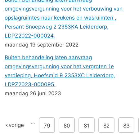
omgevingsvergunning voor het verbouwing van
opslagruimtes naar keukens en wasruimten ,
Persant Snoepweg 2 2353KA Leiderdorp,
LDPZ2022-000024.
maandag 19 september 2022
Buiten behandeling laten aanvraag
omgevingsvergunning voor het vergroten 1e
verdieping, Hoefsmid 9 2353XC Leiderdorp,
LDPZ2023-000095.
maandag 26 juni 2023
…
vorige
79
80
81
82
83